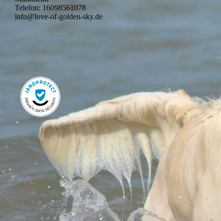
Telefon: 16098561078
info@love-of-golden-sky.de