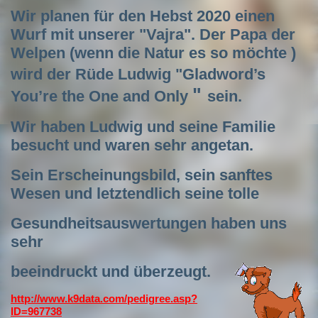
Wir planen für den Hebst 2020 einen
Wurf mit unserer "Vajra". Der Papa der
Welpen (wenn die Natur es so möchte )
wird der Rüde Ludwig "
Gladword’s
"
You’re the One and Only
sein.
Wir haben Ludwig und seine Familie
besucht und waren sehr angetan.
Sein Erscheinungsbild, sein sanftes
Wesen und letztendlich seine tolle
Gesundheitsauswertungen haben uns
sehr
beeindruckt und überzeugt.
http://www.k9data.com/pedigree.asp?
ID=967738