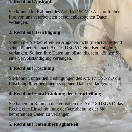
1. Recht auf Auskunft
Sie können im Rahmen des Art. 15 DSGVO Auskunft über
Ihre von uns verarbeiteten personenbezogenen Daten
verlangen.
2. Recht auf Berichtigung
Sollten die Sie betreffenden Angaben nicht (mehr) zutreffend
sein, können Sie nach Art. 16 DSGVO eine Berichtigung
verlangen. Sollten Ihre Daten unvollständig sein, können Sie
eine Vervollständigung verlangen.
3. Recht auf Löschung
Sie können unter den Bedingungen des Art. 17 DSGVO die
Löschung Ihrer personenbezogenen Daten verlangen.
4. Recht auf Einschränkung der Verarbeitung
Sie haben im Rahmen der Vorgaben des Art. 18 DSGVO das
Recht, eine Einschränkung der Verarbeitung der Sie
betreffenden Daten zu verlangen.
5. Recht auf Datenübertragbarkeit