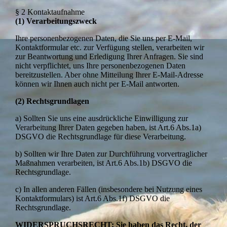
§ 2 Kontaktaufnahme
(1) Verarbeitungszweck
Ihre personenbezogenen Daten, die Sie uns per E-Mail,
Kontaktformular etc. zur Verfügung stellen, verarbeiten wir
zur Beantwortung und Erledigung Ihrer Anfragen. Sie sind
nicht verpflichtet, uns Ihre personenbezogenen Daten
bereitzustellen. Aber ohne Mitteilung Ihrer E-Mail-Adresse
können wir Ihnen auch nicht per E-Mail antworten.
(2) Rechtsgrundlagen
a) Sollten Sie uns eine ausdrückliche Einwilligung zur
Verarbeitung Ihrer Daten gegeben haben, ist Art.6 Abs.1a)
DSGVO die Rechtsgrundlage für diese Verarbeitung.
b) Sollten wir Ihre Daten zur Durchführung vorvertraglicher
Maßnahmen verarbeiten, ist Art.6 Abs.1b) DSGVO die
Rechtsgrundlage.
c) In allen anderen Fällen (insbesondere bei Nutzung eines
Kontaktformulars) ist Art.6 Abs.1f) DSGVO die
Rechtsgrundlage.
WIDERSPRUCHSRECHT: Sie haben das Recht, der