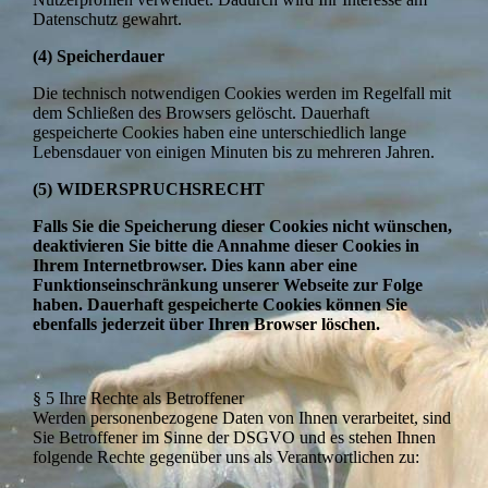
Datenschutz gewahrt.
(4) Speicherdauer
Die technisch notwendigen Cookies werden im Regelfall mit
dem Schließen des Browsers gelöscht. Dauerhaft
gespeicherte Cookies haben eine unterschiedlich lange
Lebensdauer von einigen Minuten bis zu mehreren Jahren.
(5) WIDERSPRUCHSRECHT
Falls Sie die Speicherung dieser Cookies nicht wünschen,
deaktivieren Sie bitte die Annahme dieser Cookies in
Ihrem Internetbrowser. Dies kann aber eine
Funktionseinschränkung unserer Webseite zur Folge
haben. Dauerhaft gespeicherte Cookies können Sie
ebenfalls jederzeit über Ihren Browser löschen.
§ 5 Ihre Rechte als Betroffener
Werden personenbezogene Daten von Ihnen verarbeitet, sind
Sie Betroffener im Sinne der DSGVO und es stehen Ihnen
folgende Rechte gegenüber uns als Verantwortlichen zu: