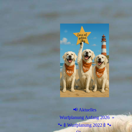
📢 Aktuelles
Wurfplanung Anfang 2026
🐾🍼Wurfplanung 2022🍼🐾