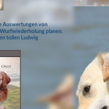
le Auswertungen von
 Wurfwiederholung planen.
en tollen Ludwig