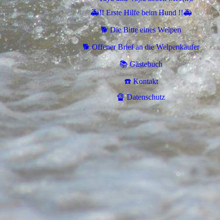
🚑!! Erste Hilfe beim Hund !!🚑
🐕 Die Bitte eines Welpen
🐕 Offener Brief an die Welpenkäufer
📚 Gästebuch
☎️ Kontakt
🔏 Datenschutz