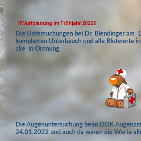
!!Wurfplanung im Frühjahr 2022!!
Die Untersuchungen bei Dr. Blendinger am 1
kompletten Unterbauch und alle Blutwerte in
alle in O
rdnung
Die Augenu
ntersuchung beim DOK Augenarz
24.01.2022 und auch da waren die Werte all