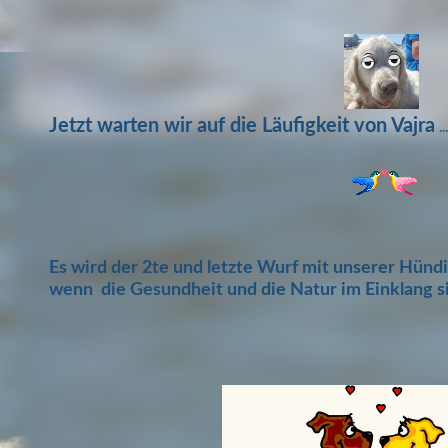
Jetzt warten wir auf die Läufigkeit von Vajra
...
Es wird der 2te und letzte Wurf mit unserer Hündin
wenn die Gesundheit und die Natur im Einklang s