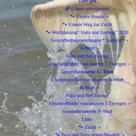
Über uns
🌈 Gismo unvergessen
🐾 Unsere Hunde
🐾 Unsere Weg zur Zucht
🐾 Wurfplanung" Vajra und Ludwig" 2020
Gesundheitsauswertungen * Ludwig*
A-Wurf
Vajra und ihre Zwerge
Abschiedsbilder von unseren 7 Zwergen
Gesundheitswerte A - Wurf
1.Welpentreffen von unserem A-Wurf
B-Wurf
Vajra und ihre Zwerge
Abschiedsbilder von unseren 5 Zwergen
Gesundheitswerte B-Wurf
Links
🐾 Zucht
🐾 Taya und Vajra lieben Mee(h)r