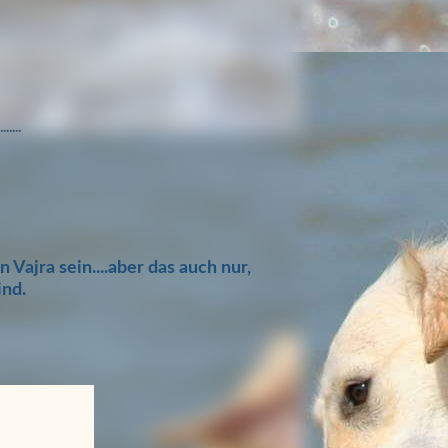
.......
 Vajra sein....aber das auch nur,
ind.