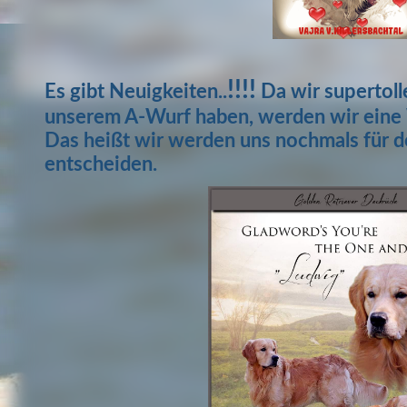
!!!!
Es gibt Neuigkeiten..
Da wir supertol
unserem A-Wurf haben, werden wir eine
Das heißt wir werden uns nochmals für d
entscheiden.