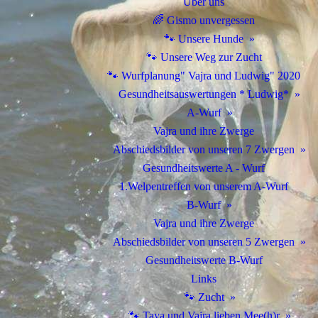
Über uns
🌈 Gismo unvergessen
🐾 Unsere Hunde
🐾 Unsere Weg zur Zucht
🐾 Wurfplanung" Vajra und Ludwig" 2020
Gesundheitsauswertungen * Ludwig*
A-Wurf
Vajra und ihre Zwerge
Abschiedsbilder von unseren 7 Zwergen
Gesundheitswerte A - Wurf
1.Welpentreffen von unserem A-Wurf
B-Wurf
Vajra und ihre Zwerge
Abschiedsbilder von unseren 5 Zwergen
Gesundheitswerte B-Wurf
Links
🐾 Zucht
🐾 Taya und Vajra lieben Mee(h)r