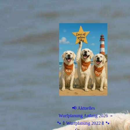
📢 Aktuelles
Wurfplanung Anfang 2026
🐾🍼Wurfplanung 2022🍼🐾