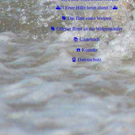
🚑!! Erste Hilfe beim Hund !!🚑
🐕 Die Bitte eines Welpen
🐕 Offener Brief an die Welpenkäufer
📚 Gästebuch
☎️ Kontakt
🔏 Datenschutz